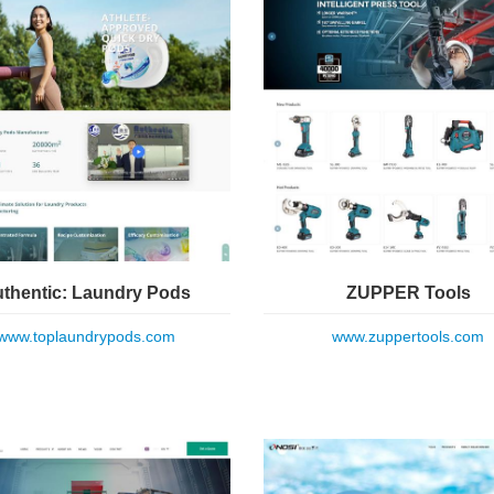
thentic: Laundry Pods
ZUPPER Tools
www.toplaundrypods.com
www.zuppertools.com