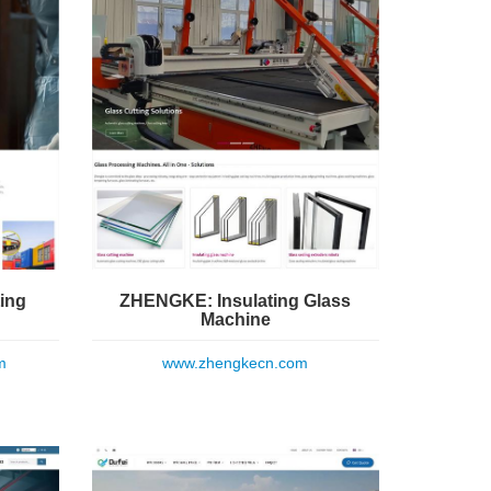
ing
ZHENGKE: Insulating Glass
Machine
m
www.zhengkecn.com