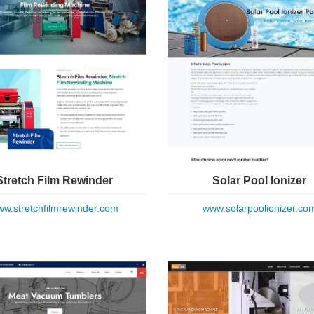
Stretch Film Rewinder
Solar Pool Ionizer
w.stretchfilmrewinder.com
www.solarpoolionizer.co