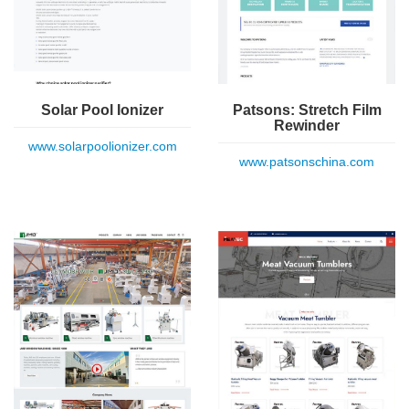
Solar Pool Ionizer
Patsons: Stretch Film
Rewinder
www.solarpoolionizer.com
www.patsonschina.com