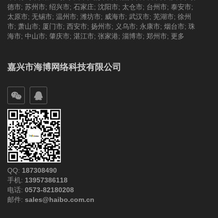
德市
;
苏州市
;
绍兴市
;
石家庄
;
沈阳市
;
太仓市
;
台州市
;
泰安市
;
太原市
;
无锡市
;
温州市
;
潍坊市
;
威海市
;
武汉市
;
芜湖市
;
徐州
市
;
萧山市
;
厦门市
;
西安市
;
扬州市
;
义乌市
;
永康市
;
烟台市
;
珠
海市
;
中山市
;
肇庆市
;
湛江市
;
张家港
;
淄博市
;
郑州市
;
更多
嘉兴市海博网络科技有限公司
QQ:
187308490
手机:
13957386118
电话:
0573-82180208
邮件:
sales@haibo.com.cn