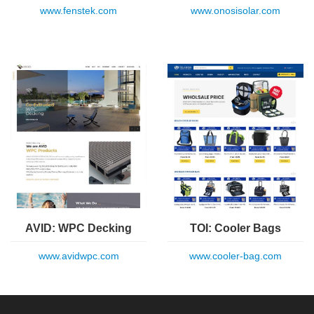
www.fenstek.com
www.onosisolar.com
AVID: WPC Decking
TOI: Cooler Bags
www.avidwpc.com
www.cooler-bag.com