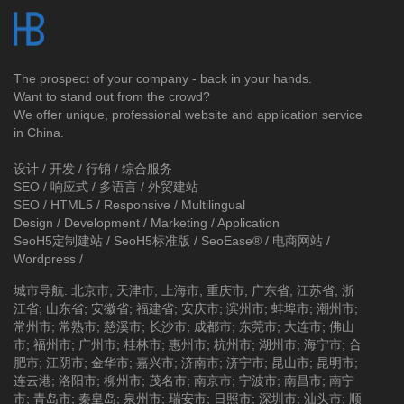
The prospect of your company - back in your hands.
Want to stand out from the crowd?
We offer unique, professional website and application service
in China.
设计 / 开发 / 行销 / 综合服务
SEO / 响应式 / 多语言 / 外贸建站
SEO / HTML5 / Responsive / Multilingual
Design / Development / Marketing / Application
SeoH5定制建站
/
SeoH5标准版
/
SeoEase®
/
电商网站
/
Wordpress
/
城市导航
:
北京市
;
天津市
;
上海市
;
重庆市
;
广东省
;
江苏省
;
浙
江省
;
山东省
;
安徽省
;
福建省
;
安庆市
;
滨州市
;
蚌埠市
;
潮州市
;
常州市
;
常熟市
;
慈溪市
;
长沙市
;
成都市
;
东莞市
;
大连市
;
佛山
市
;
福州市
;
广州市
;
桂林市
;
惠州市
;
杭州市
;
湖州市
;
海宁市
;
合
肥市
;
江阴市
;
金华市
;
嘉兴市
;
济南市
;
济宁市
;
昆山市
;
昆明市
;
连云港
;
洛阳市
;
柳州市
;
茂名市
;
南京市
;
宁波市
;
南昌市
;
南宁
市
;
青岛市
;
秦皇岛
;
泉州市
;
瑞安市
;
日照市
;
深圳市
;
汕头市
;
顺