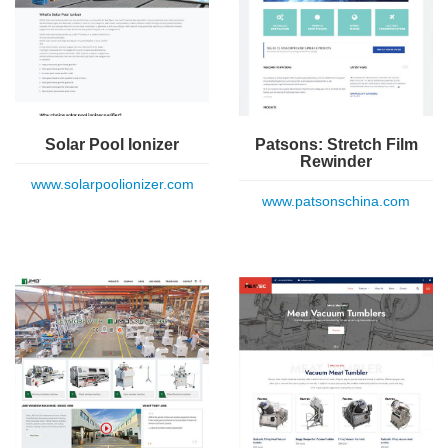
Solar Pool Ionizer
Patsons: Stretch Film
Rewinder
www.solarpoolionizer.com
www.patsonschina.com