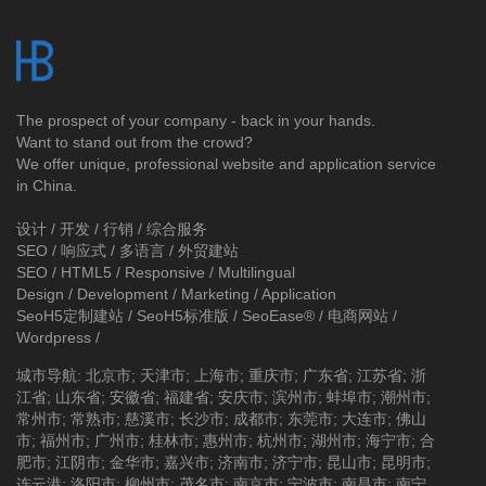
The prospect of your company - back in your hands.
Want to stand out from the crowd?
We offer unique, professional website and application service
in China.
设计 / 开发 / 行销 / 综合服务
SEO / 响应式 / 多语言 / 外贸建站
SEO / HTML5 / Responsive / Multilingual
Design / Development / Marketing / Application
SeoH5定制建站
/
SeoH5标准版
/
SeoEase®
/
电商网站
/
Wordpress
/
城市导航
:
北京市
;
天津市
;
上海市
;
重庆市
;
广东省
;
江苏省
;
浙
江省
;
山东省
;
安徽省
;
福建省
;
安庆市
;
滨州市
;
蚌埠市
;
潮州市
;
常州市
;
常熟市
;
慈溪市
;
长沙市
;
成都市
;
东莞市
;
大连市
;
佛山
市
;
福州市
;
广州市
;
桂林市
;
惠州市
;
杭州市
;
湖州市
;
海宁市
;
合
肥市
;
江阴市
;
金华市
;
嘉兴市
;
济南市
;
济宁市
;
昆山市
;
昆明市
;
连云港
;
洛阳市
;
柳州市
;
茂名市
;
南京市
;
宁波市
;
南昌市
;
南宁