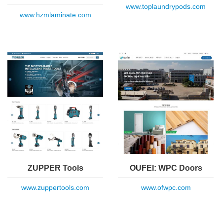
www.toplaundrypods.com
www.hzmlaminate.com
ZUPPER Tools
OUFEI: WPC Doors
www.zuppertools.com
www.ofwpc.com