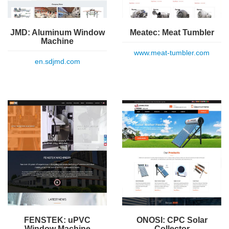
Meatec: Meat Tumbler
JMD: Aluminum Window
Machine
www.meat-tumbler.com
en.sdjmd.com
FENSTEK: uPVC
ONOSI: CPC Solar
Window Machine
Collector