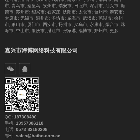
市
;
青岛市
;
秦皇岛
;
泉州市
;
瑞安市
;
日照市
;
深圳市
;
汕头市
;
顺
德市
;
苏州市
;
绍兴市
;
石家庄
;
沈阳市
;
太仓市
;
台州市
;
泰安市
;
太原市
;
无锡市
;
温州市
;
潍坊市
;
威海市
;
武汉市
;
芜湖市
;
徐州
市
;
萧山市
;
厦门市
;
西安市
;
扬州市
;
义乌市
;
永康市
;
烟台市
;
珠
海市
;
中山市
;
肇庆市
;
湛江市
;
张家港
;
淄博市
;
郑州市
;
更多
嘉兴市海博网络科技有限公司
QQ:
187308490
手机:
13957386118
电话:
0573-82180208
邮件:
sales@haibo.com.cn