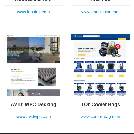
www.fenstek.com
www.onosisolar.com
AVID: WPC Decking
TOI: Cooler Bags
www.avidwpc.com
www.cooler-bag.com