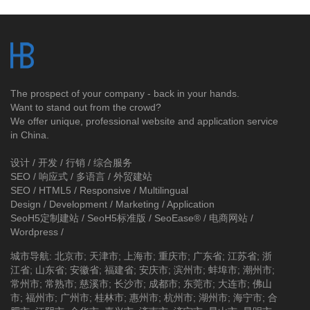
The prospect of your company - back in your hands.
Want to stand out from the crowd?
We offer unique, professional website and application service
in China.
设计 / 开发 / 行销 / 综合服务
SEO / 响应式 / 多语言 / 外贸建站
SEO / HTML5 / Responsive / Multilingual
Design / Development / Marketing / Application
SeoH5定制建站
/
SeoH5标准版
/
SeoEase®
/
电商网站
/
Wordpress
/
城市导航
:
北京市
;
天津市
;
上海市
;
重庆市
;
广东省
;
江苏省
;
浙
江省
;
山东省
;
安徽省
;
福建省
;
安庆市
;
滨州市
;
蚌埠市
;
潮州市
;
常州市
;
常熟市
;
慈溪市
;
长沙市
;
成都市
;
东莞市
;
大连市
;
佛山
市
;
福州市
;
广州市
;
桂林市
;
惠州市
;
杭州市
;
湖州市
;
海宁市
;
合