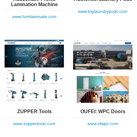
Lamination Machine
www.toplaundrypods.com
www.hzmlaminate.com
ZUPPER Tools
OUFEI: WPC Doors
www.zuppertools.com
www.ofwpc.com