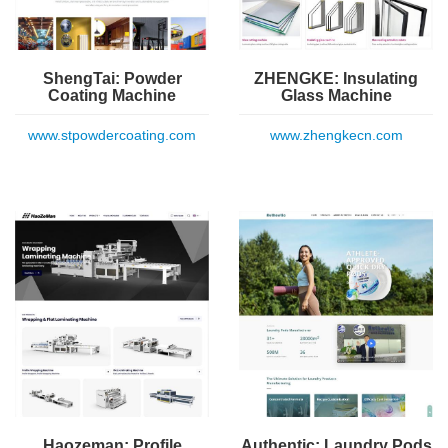
ShengTai: Powder
ZHENGKE: Insulating
Coating Machine
Glass Machine
www.stpowdercoating.com
www.zhengkecn.com
Haozeman: Profile
Authentic: Laundry Pods