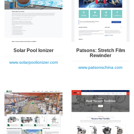
Solar Pool Ionizer
Patsons: Stretch Film
Rewinder
www.solarpoolionizer.com
www.patsonschina.com