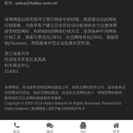
邮件:
sales@haibo.com.cn
海博网络以研究搜寻引擎行销多年的经验，根据最佳化的网络
行销策略，为曲阜客户建立完全符合SEO标准的全方位整体网
络营销型网站，利用独特的网络行销方式，使用各种不同网络
行销工具，搜索引擎优化(SEO)、社交网络优化(SNS)、视频营
销(Youtube)，帮助曲阜外贸企业拓展外贸市场。
浙江省嘉兴市
经济技术开发区龙凤路
利丰商业中心
314001
海博网络，专业曲阜营销型网站建设公司、响应式网站制作公司，提供曲阜企
业官网SEO优化、响应式网站建设、自适应企业网站设计、营销型网站制作、
曲阜响应式企业网站模板制作等服务。
Copyright © 2005-2018 Haibo Network All Rights Reserved. Powered by
Haibo Network
|
海博网络
|
浙ICP备10006920号-6
电话
微信
QQ
首页