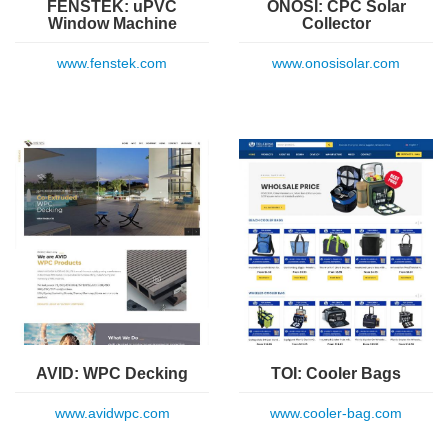
FENSTEK: uPVC
ONOSI: CPC Solar
Window Machine
Collector
www.fenstek.com
www.onosisolar.com
AVID: WPC Decking
TOI: Cooler Bags
www.avidwpc.com
www.cooler-bag.com