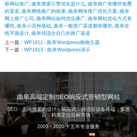
新网站推广
,
曲阜搜索引擎优化是什么
,
曲阜推广有哪些免费
的渠道
,
曲阜网络推广的效果
,
曲阜网络推广优化方案
,
曲阜
网上推广公司
,
曲阜网站如何优化推广
,
曲阜网站优化方式有
哪些
,
曲阜小语种基础
,
曲阜一般推广渠道都有哪些
,
曲阜在
线平面设计
,
曲阜找适合自己的推广渠道
上一篇：
WP1811 - 曲阜Wordpress购物主题
下一篇：
WP1813 - 曲阜Wordpress演示
曲阜高端定制SEO响应式营销型网站
SEO：面向搜索的设计；响应式：自适应设备终端；多语
言：精准定位目标市场；
2005－2020 十五年专业服务