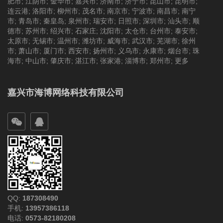
肥市
;
江阴市
;
金华市
;
嘉兴市
;
济南市
;
济宁市
;
昆山市
;
昆明市
;
连云港
;
洛阳市
;
柳州市
;
茂名市
;
南京市
;
宁波市
;
南昌市
;
南宁
市
;
青岛市
;
秦皇岛
;
泉州市
;
瑞安市
;
日照市
;
深圳市
;
汕头市
;
顺
德市
;
苏州市
;
绍兴市
;
石家庄
;
沈阳市
;
太仓市
;
台州市
;
泰安市
;
太原市
;
无锡市
;
温州市
;
潍坊市
;
威海市
;
武汉市
;
芜湖市
;
徐州
市
;
萧山市
;
厦门市
;
西安市
;
扬州市
;
义乌市
;
永康市
;
烟台市
;
珠
海市
;
中山市
;
肇庆市
;
湛江市
;
张家港
;
淄博市
;
郑州市
;
更多
嘉兴市海博网络科技有限公司
QQ:
187308490
手机:
13957386118
电话:
0573-82180208